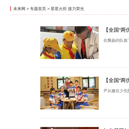
未来网
>
专题首页
>
星星火炬 接力荣光
【全国“两
在飘扬的队旗
【全国“两
尹从姗在少先