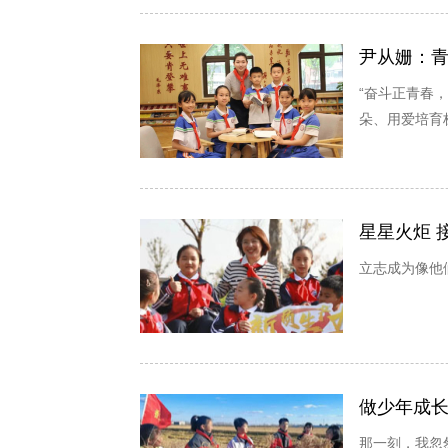
尹从姗：青
“奋斗正青春
朵、用爱培育
星星火炬 
立志成为像他
做少年成
那一刻，我忽