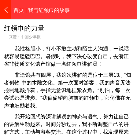
首页
| 我与红领巾的故事
红领巾的力量
来源：中国少年报
我性格胆小，打小不敢主动和陌生人沟通，一说话
就容易磕磕巴巴。暑假时，我下决心改变自己，去浙江
省非物质文化遗产馆做一名红领巾讲解员！
非遗馆共有四层，我这次讲解的是位于三层13厅“知
者创物”中的木雕文化。第一次面对游客，我的声音无法
控制地颤抖着，手指无意识地捏紧衣角。“别怕，每一次
尝试都是进步。”我偷偷望向胸前的红领巾，它仿佛在无
声地鼓励着我。
我开始回想资深讲解员的神态与语气，努力让自己
的讲解生动起来。时间分秒过去，我不断调整自己的讲
解方式，主动与游客交流。在这个过程中，我发现原来