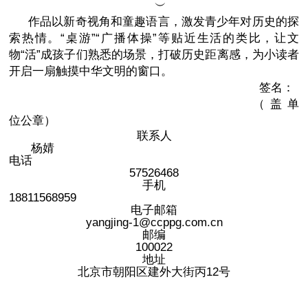
︶
作品以新奇视角和童趣语言，激发青少年对历史的探
索热情。“桌游”“广播体操”等贴近生活的类比，让文
物“活”成孩子们熟悉的场景，打破历史距离感，为小读者
开启一扇触摸中华文明的窗口。
签名：
（盖单
位公章）
联系人
杨婧
电话
57526468
手机
18811568959
电子邮箱
yangjing-1@ccppg.com.cn
邮编
100022
地址
北京市朝阳区建外大街丙12号