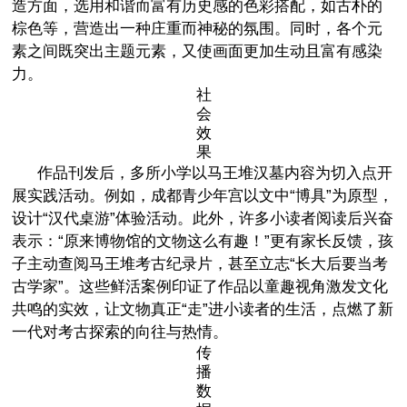
造方面，选用和谐而富有历史感的色彩搭配，如古朴的
棕色等，营造出一种庄重而神秘的氛围。同时，各个元
素之间既突出主题元素，又使画面更加生动且富有感染
力。
社
会
效
果
作品刊发后，多所小学以马王堆汉墓内容为切入点开
展实践活动。例如，成都青少年宫以文中“博具”为原型，
设计“汉代桌游”体验活动。此外，许多小读者阅读后兴奋
表示：“原来博物馆的文物这么有趣！”更有家长反馈，孩
子主动查阅马王堆考古纪录片，甚至立志“长大后要当考
古学家”。这些鲜活案例印证了作品以童趣视角激发文化
共鸣的实效，让文物真正“走”进小读者的生活，点燃了新
一代对考古探索的向往与热情。
传
播
数