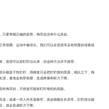
，只要掌握正确的姿势，掏耳也没有什么坏处。
正常咀嚼、运动中被排出。我们可以在觉得耳朵有明显的堵塞或
棒，觉得可以把耵聍沾出来，但这种方法并不推荐。
部分都是干性耵聍，用棉签只会把耵聍推到里面，相比之下，掏
太深，避免会刺穿鼓膜，造成疼痛和听力下降。
及时掏耳的，不然就可能有耵聍堆积的风险。
耳道；或者一些人外耳道狭窄、表皮细胞生长异常，耵聍排出能
后，就会造成听力下降。