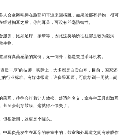
多人会拿鹅毛棒在脸部和耳道来回横跳，如果脸部有异物，很可
在经过掏耳之后，你的耳朵，可没有丝毫防御性。
合服务，比如足疗、按摩等，因此这类场所往往都是较为湿润
微生物。
道里有真菌感染的案例，无一例外，都是去过采耳机构。
“资质丰厚”的技师，实际上，大多都是自卖自夸，目前，国家还
认定的行业标准。有媒体报道，许多采耳师，可能培训一周就上岗
的采耳，往往会打着让人放松、舒适的名义，拿各种工具刺激耳
，甚至会刺穿鼓膜。这就得不偿失了。
，但很遗憾，这更是个噱头。
，中耳炎是发生在耳朵的鼓室中的，鼓室和外耳道之间有鼓膜作