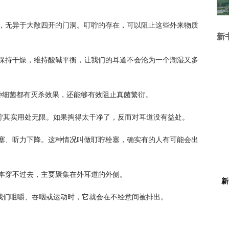
，无异于大敞四开的门洞。耵聍的存在，可以阻止这些外来物质
新
保持干燥，维持酸碱平衡，让我们的耳道不会沦为一个潮湿又多
多种细菌都有灭杀效果，还能够有效阻止真菌繁衍。
耵聍其实用处无限。如果掏得太干净了，反而对耳道没有益处。
塞、听力下降。这种情况叫做耵聍栓塞，确实有的人有可能会出
本穿不过去，主要聚集在外耳道的外侧。
新
，我们咀嚼、吞咽或运动时，它就会在不经意间被排出。