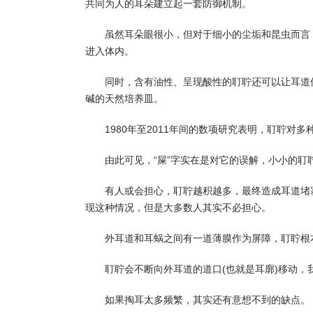
共同为人的耳朵建立起一套防御机制。
虽然耳朵眼很小，但对于细小的尘垢和昆虫而言
进入体内。
同时，含有油性、呈现酸性的耵聍还可以让耳道
碱的天然培养皿。
1980年至2011年间的数项研究表明，耵聍对
由此可见，“屎”字实在是对它的误解，小小的
有人或会担心，耵聍越积越多，最终造成耳道堵
现这种情况，但是大多数人其实不必担心。
外耳道和耳蜗之间有一道薄膜作为屏障，耵聍根
耵聍会不断向外耳道的道口(也就是耳廓)移动
如果掏耳太多频繁，其实还有意想不到的缺点。