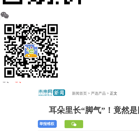
新闻首页
>
严选产品
> 正文
耳朵里长“脚气”！竟然
举报维权