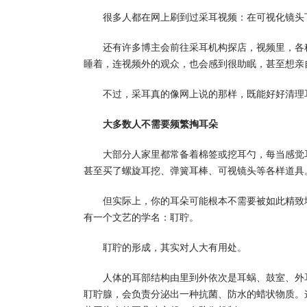
很多人都在网上刷到过采耳视频：在可视化镜头
还有许多博主会前往采耳机构探店，视频里，各
睡着，连视频外的观众，也会感到很助眠，甚至想亲
不过，采耳真的像网上说的那样，既能好好清理
大多数人不需要频繁掏耳朵
大部分人家里都常备着棉签或挖耳勺，每当感觉
甚至买了螺旋耳挖、弹簧耳棒、可视镜头等各样道具
但实际上，你的耳朵可能根本不需要被如此精致
有一个文艺的学名：耵聍。
耵聍的形成，其实对人大有用处。
人体的耳部结构由里到外依次是耳蜗、鼓室、外
耵聍腺，会负责分泌出一种抗菌、防水的蜡状物质。