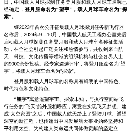
日，中国载人月球探测任务登月服和载人月球车名称已
经确定，
登月服命名为“
望宇
”，载人月球车命名为“探
索”。
继2023年首次公开征集载人月球探测任务新飞行器
名称后，2024年9—10月，中国载人航天工程办公室先后
启动载人月球探测任务登月服和载人月球车名称征集活
动，在全社会引起广泛关注和热情参与，共收到来自航
天、科技、文化传播等领域的组织机构与社会各界人士
的9000余份投稿。经专家遴选评审，将登月服命名为“望
宇”，将载人月球车命名为“探索”。
登月服和载人月球车的名称具有鲜明的中国特色、
时代特色和文化特色。
“
望宇
”
寓意遥望宇宙、探索未知，与执行空间站飞
行任务的“飞天”舱外服相呼应，寓意在实现飞天梦想、建
成“太空家园”之后，中国载人航天踏上了登陆月球、遥望
深空的新征程，也传递出中国发展航天事业始终坚持和
平利用太空、为构建人类命运共同体做贡献的坚定立