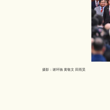
摄影：谢环驰 黄敬文 田雨昊