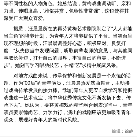
等不同性格的人物角色。她总结说，黄梅戏曲调动听、亲和
力强、传唱度高，“雅俗共赏，包容性非常强”，这也使得其
深受广大观众喜爱。
据悉，汪晨晨所在的再芬黄梅艺术剧院制定了“人人都能
当主角”的培养计划，为青年人才培养提供了平台。当舞台呈
现不理想的时候，汪晨晨调整好心态，积极应对、反复打
磨，“从失败当中发现问题，听取前辈老师的意见，与其他同
事取长补短，打开自己的眼界，丰富自己的审美，不断进
步”。她刻苦学习唱功技艺，在精“艺”求精中展露风采。
对地方戏曲来说，传承保护和创新发展是一个永恒的话
题。作为“00后”的青年演员，汪晨晨热爱戏曲舞台，主动接
过戏曲传承发展的接力棒。“我们青年人更应自发学习和挖掘
戏曲这一艺术瑰宝，将中华优秀传统文化不断发扬下去、传
承下去”。她认为，要将黄梅戏的精华融合到表演当中，青年
演员要崇德尚艺、力学力行，演出的戏剧应该更加吸引青年
观众，展现好青年人的新时代风貌。
编辑：徐静