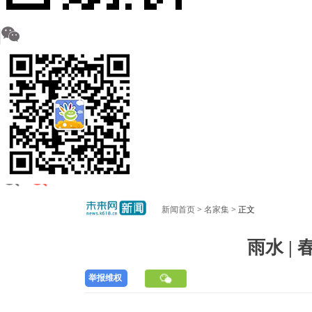
新闻首页
>
名家集
> 正文
雨水 |
举报维权