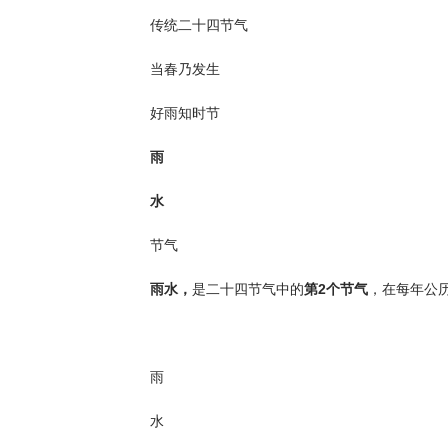
传统二十四节气
当春乃发生
好雨知时节
雨
水
节气
雨水，
是二十四节气中的
第2个
节气
，在每年公历
雨
水