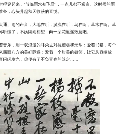
时得穿起来，“节临雨水初飞雪”，一点儿都不稀奇。这时候的雨
准备，心头升起秋天收获的喜悦。
大通。雨的声音，大地在听，溪流在听，鸟在听，草木在听。草
你听懂了，不妨隔雨相望，向一朵花遥遥致意吧。
着音乐，用一双浪漫的耳朵去对抗糟糕和无常；爱着书籍，每个
来四面八方的美好际遇；爱着一个甜美的微笑，让它从容绽放，
直闪闪发光，你便有了不负青春的笃定……