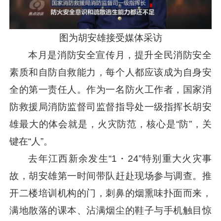
图为胡安雄接受媒体采访
本月是消防安全宣传月，提升全民消防安全
素质和自防自救能力，每个人都应该成为自身安
全的第一责任人。作为一名防火工作者，国家消
防救援局消防监督司监督指导处一级指挥长胡安
雄最大的体会就是，火灾防范，核心是“防”，关
键在“人”。
去年江西新余发生“1・24”特别重大火灾事
故，胡安雄第一时间带队赶赴现场参与调查。推
开二楼培训机构的门，刺鼻的烟熏味扑面而来，
满地散落的课本、沾满烟尘的鞋子与手机触目惊