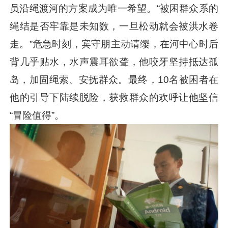
员沿绳渡河的方案成为唯一希望。“被困群众系的
绳结是否牢靠是未知数，一旦松动就会被洪水卷
走。”危急时刻，宾守朋主动请缨，在河中心时后
背几乎贴水，水声震耳欲聋，他咬牙坚持抵达孤
岛，加固绳索、安抚群众。最终，10名被困者在
他的引导下陆续脱险，获救群众的欢呼让他坚信
“冒险值得”。