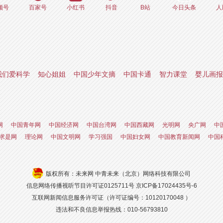
频号
百家号
小红书
抖音
B站
今日头条
人
我们爱科学
知心姐姐
中国少年文摘
中国卡通
智力课堂
婴儿画报
网
中国青年网
中国经济网
中国台湾网
中国西藏网
光明网
央广网
中
求是网
理论网
中国文明网
学习强国
中国妇女网
中国教育新闻网
中国
版权所有：未来网 中青未来（北京）网络科技有限公司
信息网络传播视听节目许可证0125711号
京ICP备17024435号-6
互联网新闻信息服务许可证（许可证编号：10120170048 ）
违法和不良信息举报热线：010-56793810