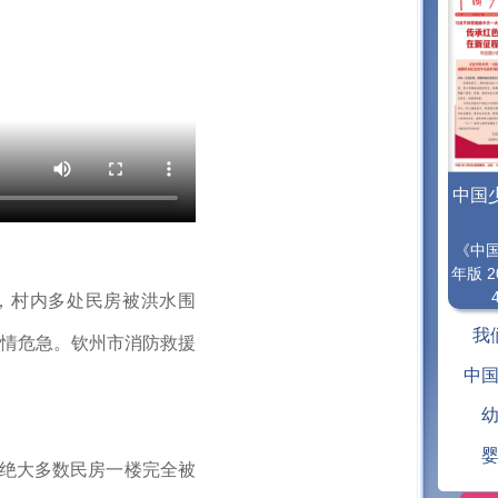
中国
《中
年版 2
，村内多处民房被洪水围
我
情危急。钦州市消防救援
中
绝大多数民房一楼完全被