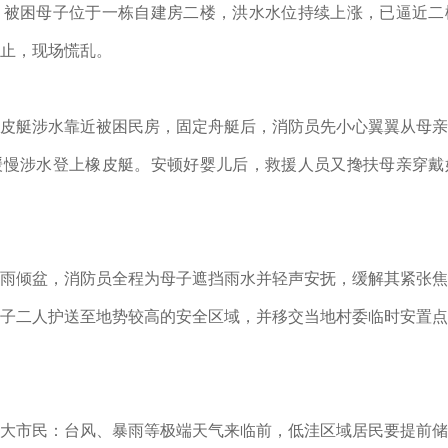
，被困母子位于一栋自建房二楼，洪水水位持续上涨，已逼近二
止，现场慌乱。
皮艇涉水靠近被困民房，固定舟艇后，消防员先小心翼翼从母亲
缓慢涉水登上橡皮艇。安顿好婴儿后，救援人员又搀扶母亲穿戴
雨倾盆，消防员全程为母子遮挡雨水并轻声安抚，缓解其紧张焦
子二人护送至地势较高的安全区域，并移交当地村委临时安置点
大市民：台风、暴雨等极端天气来临前，低洼区域居民要提前储