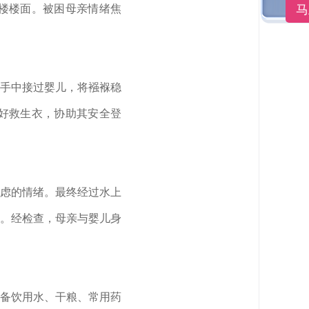
马
楼楼面。被困母亲情绪焦
手中接过婴儿，将襁褓稳
好救生衣，协助其安全登
虑的情绪。最终经过水上
。经检查，母亲与婴儿身
备饮用水、干粮、常用药