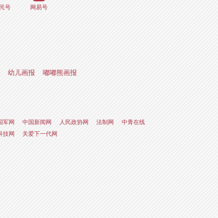
民号
网易号
幼儿画报
嘟嘟熊画报
国军网
中国新闻网
人民政协网
法制网
中青在线
科技网
关爱下一代网