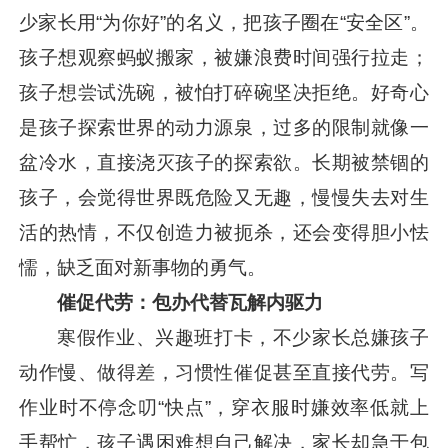
少家长用“为你好”的名义，把孩子圈在“安全区”。
孩子想观察蚂蚁搬家，被嫌浪费时间强行拉走；
孩子想尝试洗碗，被怕打碎碗坚决拒绝。好奇心
是孩子探索世界的动力源泉，过多的限制就像一
盆冷水，直接浇灭孩子的探索欲。长期被禁锢的
孩子，会觉得世界既危险又无趣，慢慢失去对生
活的热情，不仅创造力被扼杀，还会变得胆小怯
懦，缺乏面对新事物的勇气。
催促代劳：包办代替瓦解内驱力
寒假作业、兴趣班打卡，不少家长总嫌孩子
动作慢、做得差，习惯性催促甚至直接代劳。写
作业时不停念叨“快点”，穿衣服时嫌效率低就上
手帮忙，孩子遇困难想自己解决，家长却急于包