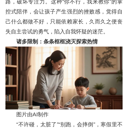
路，破坏专注力。这种“你不行，我来教你”的掌
控式陪伴，会让孩子产生强烈的挫败感，觉得自
己什么都做不好，只能依赖家长，久而久之便丧
失自主尝试的勇气，陷入自我怀疑的迷茫。
诸多限制：条条框框浇灭探索热情
图片由AI制作
“不许碰，太脏了”“别跑，会摔倒”，寒假里不