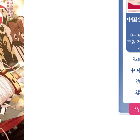
中国
《中
年版 2
我
中
马