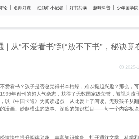
评论
名师好课
红领巾小记者
好书共读
趣味科普
少年国学院
 | 从“不爱看书”到“放不下书”，秘诀
2025-
不爱看书？孩子是否总觉得书本枯燥，难以提起兴趣？那么，可
1996年创刊的超人气杂志，获得了无数国家级荣誉，被视为孩子
，以《中国卡通》为阅读起点，从此爱上了阅读。无数孩子从翻
的漫画、妙趣横生的故事、深度的知识栏目——每一个内容板块
松愉快中提升阅读兴趣，丰富知识储备，打开通往文学、科学和