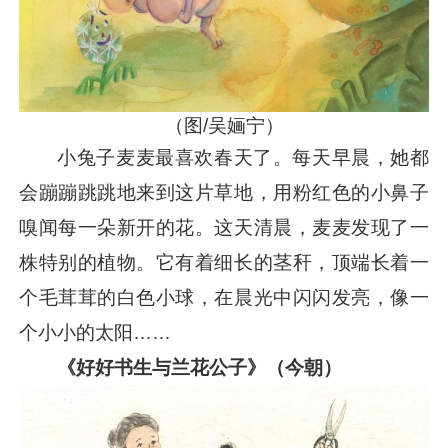
（图/吴婳宁）
小兔子麦麦最喜欢春天了。每天早晨，她都
会蹦蹦跳跳地来到这片草地，用粉红色的小鼻子
嗅闻每一朵新开的花。这天清晨，麦麦发现了一
株特别的植物。它有着细长的茎秆，顶端长着一
个毛茸茸的白色小球，在晨光中闪闪发亮，像一
个小小的太阳……
《好好书生与兰花公子》（今朝）