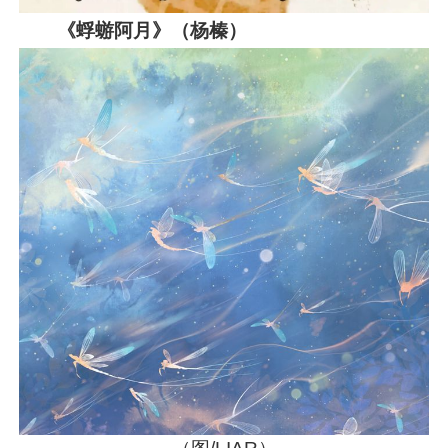
《蜉蝣阿月》（杨榛）