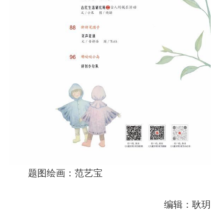
题图绘画：范艺宝
编辑：耿玥