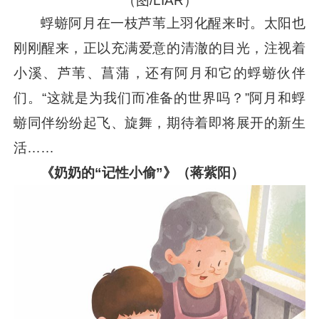
（图/LIAR）
蜉蝣阿月在一枝芦苇上羽化醒来时。太阳也
刚刚醒来，正以充满爱意的清澈的目光，注视着
小溪、芦苇、菖蒲，还有阿月和它的蜉蝣伙伴
们。“这就是为我们而准备的世界吗？”阿月和蜉
蝣同伴纷纷起飞、旋舞，期待着即将展开的新生
活……
《奶奶的“记性小偷”》（蒋紫阳）