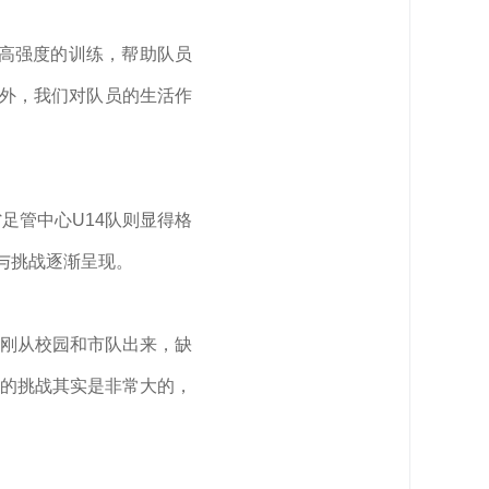
高强度的训练，帮助队员
另外，我们对队员的生活作
足管中心U14队则显得格
与挑战逐渐呈现。
们刚从校园和市队出来，缺
的挑战其实是非常大的，