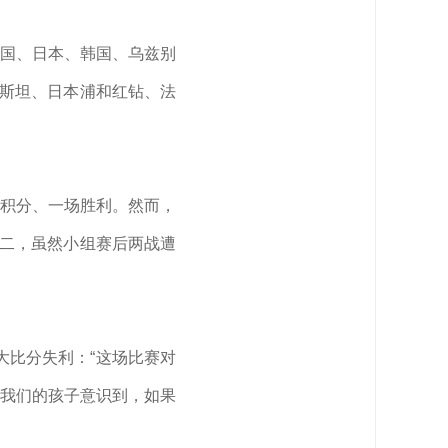
国、日本、韩国、乌兹别
克斯坦、日本浦和红钻、法
积分、一场胜利。然而，
第二，虽然小组赛后两战遭
大比分失利：“这场比赛对
我们的孩子意识到，如果