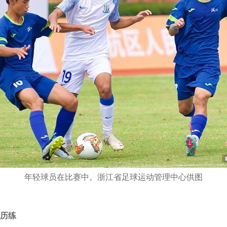
年轻球员在比赛中。浙江省足球运动管理中心供图
历练