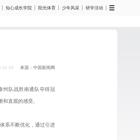
知心成长学院
阳光体育
少年风采
研学活动
5-11-03
来源：中国新闻网
，泰州队战胜南通队夺得冠
晰和直观的感受。
体系不断优化，通过引进