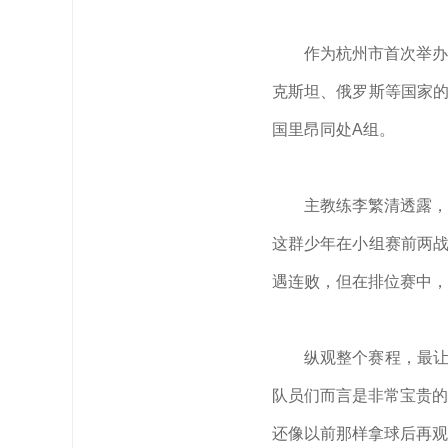
作为杭州市首次举办
克斯坦、俄罗斯等国家的
国里昂同处A组。
主教练李繁清透露，
这群少年在小组赛前两战
遇连败，但在排位赛中，
纵观整个赛程，最让
队员们而言是非常宝贵的
还像以前那样拿球后再观