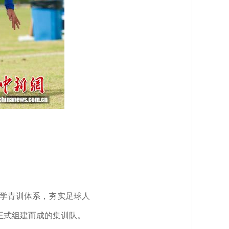
学青训体系，夯实足球人
正式组建而成的集训队。