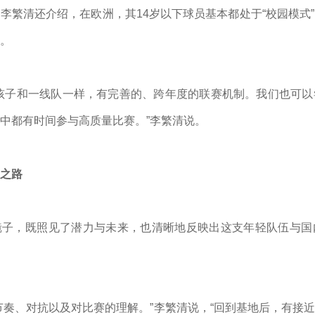
李繁清还介绍，在欧洲，其14岁以下球员基本都处于“校园模式
。
孩子和一线队一样，有完善的、跨年度的联赛机制。我们也可以
中都有时间参与高质量比赛。”李繁清说。
之路
镜子，既照见了潜力与未来，也清晰地反映出这支年轻队伍与国
节奏、对抗以及对比赛的理解。”李繁清说，“回到基地后，有接近