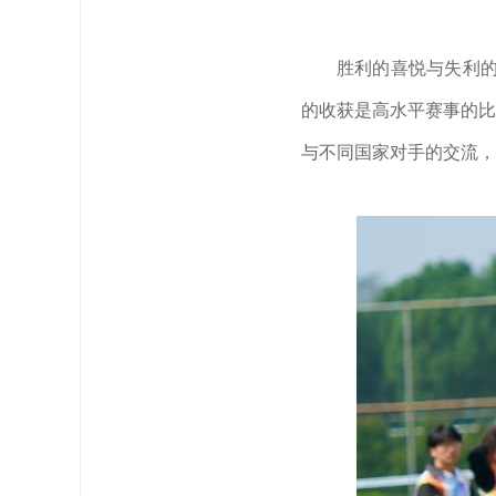
胜利的喜悦与失利的
的收获是高水平赛事的比
与不同国家对手的交流，