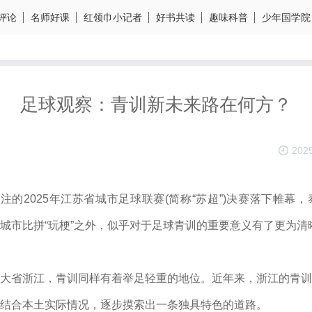
评论
名师好课
红领巾小记者
好书共读
趣味科普
少年国学院
足球观察：青训新未来路在何方？
202
关注的2025年江苏省城市足球联赛(简称“苏超”)决赛落下帷幕
城市比拼“玩梗”之外，似乎对于足球青训的重要意义有了更为清
大省浙江，青训同样有着举足轻重的地位。近年来，浙江的青训
结合本土实际情况，逐步摸索出一条独具特色的道路。