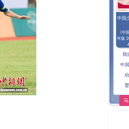
中国
《中
年版 2
我
中
马