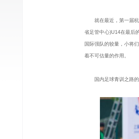
就在最近，第一届杭
省足管中心)U14在最
国际强队的较量，小将们
着不可估量的作用。
国内足球青训之路的