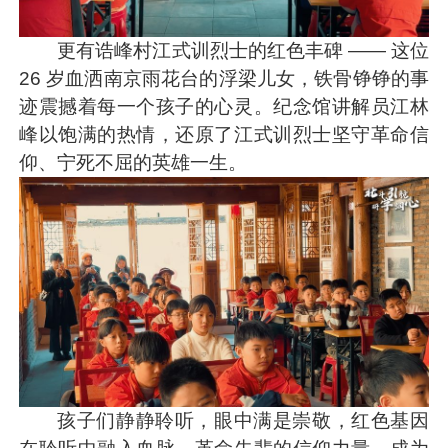
更有诰峰村江式训烈士的红色丰碑 —— 这位
26 岁血洒南京雨花台的浮梁儿女，铁骨铮铮的事
迹震撼着每一个孩子的心灵。纪念馆讲解员江林
峰以饱满的热情，还原了江式训烈士坚守革命信
仰、宁死不屈的英雄一生。
孩子们静静聆听，眼中满是崇敬，红色基因