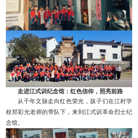
走进江式训纪念馆：红色信仰，照亮前路
从千年文脉走向红色荣光，孩子们在江村学
校郑彩光老师的带队下，来到江式训革命烈士纪
念馆。