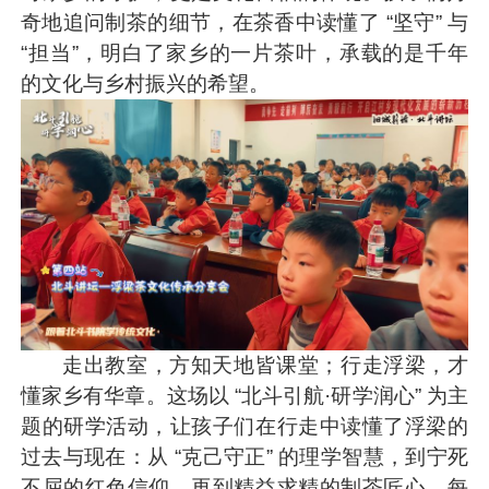
奇地追问制茶的细节，在茶香中读懂了 “坚守” 与
“担当”，明白了家乡的一片茶叶，承载的是千年
的文化与乡村振兴的希望。
走出教室，方知天地皆课堂；行走浮梁，才
懂家乡有华章。这场以 “北斗引航·研学润心” 为主
题的研学活动，让孩子们在行走中读懂了浮梁的
过去与现在：从 “克己守正” 的理学智慧，到宁死
不屈的红色信仰，再到精益求精的制茶匠心，每