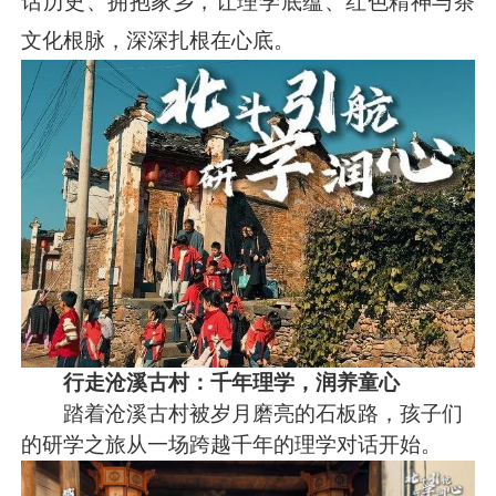
话历史、拥抱家乡，让理学底蕴、红色精神与茶
文化根脉，深深扎根在心底。
行走沧溪古村：千年理学，润养童心
踏着沧溪古村被岁月磨亮的石板路，孩子们
的研学之旅从一场跨越千年的理学对话开始。