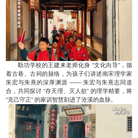
勒功学校的王建来老师化身 “文化向导”，循
着古巷、古祠的脉络，为孩子们讲述南宋理学家
朱宏与朱熹的深厚渊源 —— 朱宏与朱熹志同道
合，共同探讨 “存天理、灭人欲” 的理学精要，将
“克己守正” 的家训智慧刻进了沧溪的血脉。