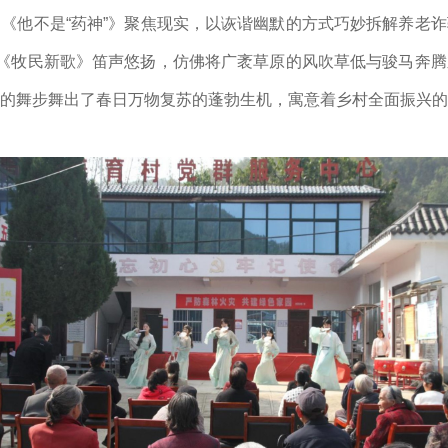
《他不是“药神”》聚焦现实，以诙谐幽默的方式巧妙拆解养老
奏《牧民新歌》笛声悠扬，仿佛将广袤草原的风吹草低与骏马奔
的舞步舞出了春日万物复苏的蓬勃生机，寓意着乡村全面振兴的