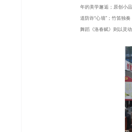
年的美学邂逅；原创小品
道防诈“心墙”；竹笛独
舞蹈《洛春赋》则以灵动