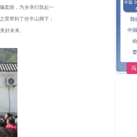
年版 2
诈骗套路，为乡亲们筑起一
腾之景带到了伏牛山脚下；
我
中
美好未来。
马