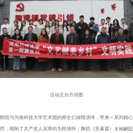
活动主办方供图
附院与河南科技大学艺术团的师生们倾情演绎，带来一系列精心
昂，唱响了共产党人深厚的为民情怀；舞蹈《苏幕遮》水袖翩跹