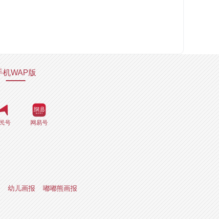
手机WAP版
民号
网易号
幼儿画报
嘟嘟熊画报