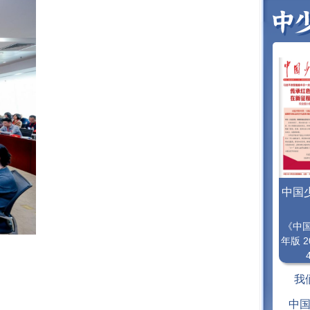
中国
《中
年版 2
我
中