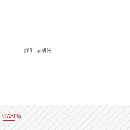
编辑：瞿凯侠
手机WAP版