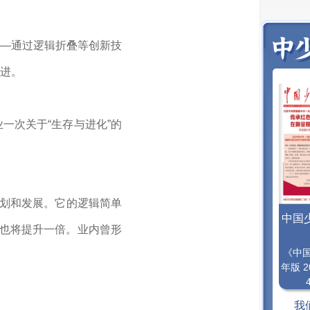
——通过逻辑折叠等创新技
进。
一次关于“生存与进化”的
规划和发展。它的逻辑简单
中国
能也将提升一倍。业内曾形
《中
年版 2
我