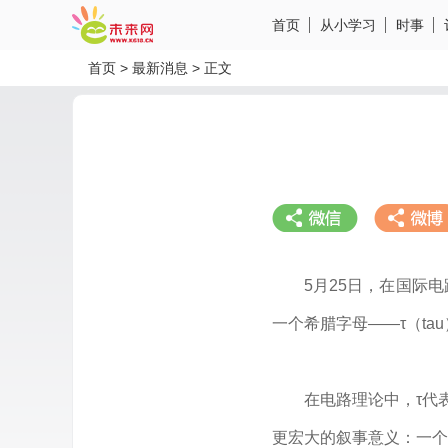
首页
从小学习
时事
首页
>
最新消息
>
正文
5月25日，在国际
一个希腊字母——τ（ta
分享到微信
分享到微
在电路理论中，τ代
更宏大的叙事意义：一个由