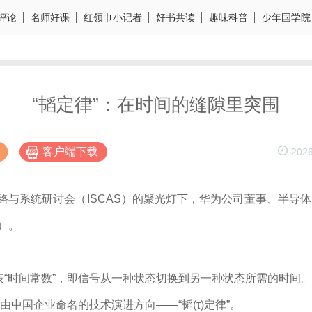
评论
名师好课
红领巾小记者
好书共读
趣味科普
少年国学院
“韬定律”：在时间的缝隙里突围
客户端下载
2026
电路与系统研讨会（ISCAS）的聚光灯下，华为公司董事、半导
u）。
博
表“时间常数”，即信号从一种状态切换到另一种状态所需的时间
中国企业命名的技术演进方向——“韬(τ)定律”。