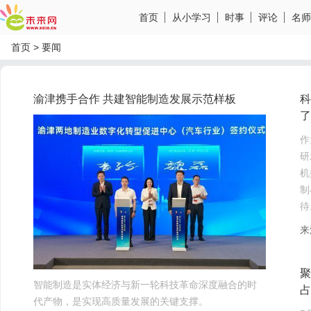
首页
从小学习
时事
评论
名师
首页
>
要闻
渝津携手合作 共建智能制造发展示范样板
科
了
作
研
机
制
待
来
聚
智能制造是实体经济与新一轮科技革命深度融合的时
占
代产物，是实现高质量发展的关键支撑。