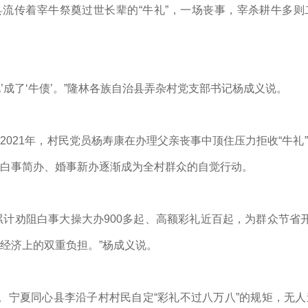
流传着宰牛祭奠过世长辈的“牛礼”，一场丧事，宰杀耕牛多则
牛礼’成了‘牛债’。”隆林各族自治县弄杂村党支部书记杨成义说。
2021年，村民党员杨寿康在办理父亲丧事中顶住压力拒收“牛礼
白事简办、婚事新办逐渐成为全村群众的自觉行动。
县累计劝阻白事大操大办900多起、高额彩礼近百起，为群众节省开
经济上的双重负担。”杨成义说。
”。宁夏同心县李沿子村村民自定“彩礼不过八万八”的规矩，无