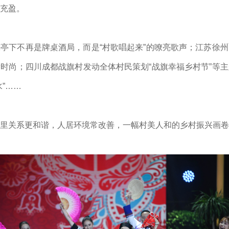
充盈。
亭下不再是牌桌酒局，而是“村歌唱起来”的嘹亮歌声；江苏徐
时尚；四川成都战旗村发动全体村民策划“战旗幸福乡村节”等
”……
里关系更和谐，人居环境常改善，一幅村美人和的乡村振兴画卷