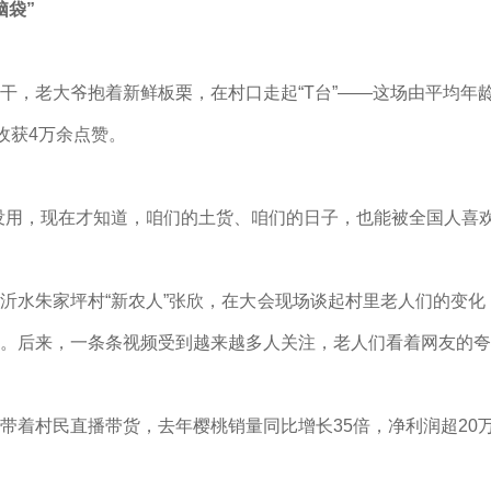
脑袋”
干，老大爷抱着新鲜板栗，在村口走起“T台”——这场由平均年龄8
收获4万余点赞。
没用，现在才知道，咱们的土货、咱们的日子，也能被全国人喜欢
沂水朱家坪村“新农人”张欣，在大会现场谈起村里老人们的变化
。后来，一条条视频受到越来越多人关注，老人们看着网友的夸
带着村民直播带货，去年樱桃销量同比增长35倍，净利润超20