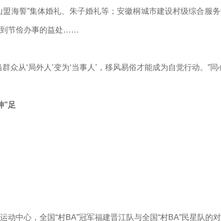
山盟海誓”集体婚礼、朱子婚礼等；安徽桐城市建设村级综合服
到节俭办事的益处……
当群众从‘局外人’变为‘当事人’，移风易俗才能成为自觉行动。”
神”足
运动中心，全国“村BA”冠军福建晋江队与全国“村BA”民星队的