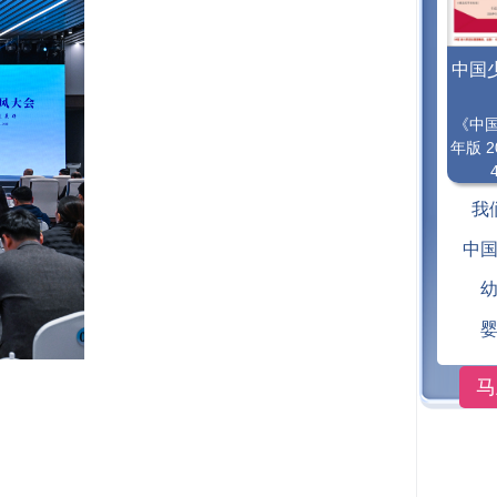
中国
《中
年版 2
我
中
马