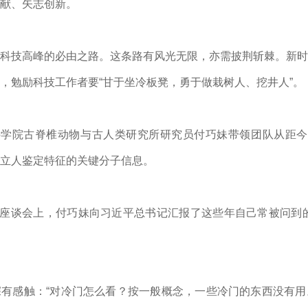
献、矢志创新。
科技高峰的必由之路。这条路有风光无限，亦需披荆斩棘。新时
，勉励科技工作者要“甘于坐冷板凳，勇于做栽树人、挖井人”。
国科学院古脊椎动物与古人类研究所研究员付巧妹带领团队从距今
立人鉴定特征的关键分子信息。
学家座谈会上，付巧妹向
习近平
总书记汇报了这些年自己常被问到
深有感触：“对冷门怎么看？按一般概念，一些冷门的东西没有