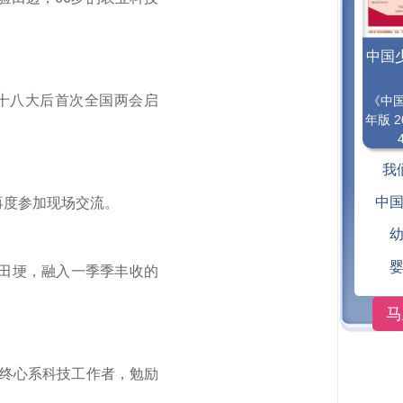
中国
的十八大后首次全国两会启
《中
年版 2
我
中
再度参加现场交流。
到田埂，融入一季季丰收的
马
终心系科技工作者，勉励