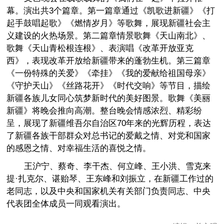
幕。演出共3个篇章。第一篇章通过《凯歌进新疆》《打
起手鼓唱起歌》《燃情岁月》等歌舞，展现新疆社会主
义建设的火热场景。第二篇章情景歌舞《天山南北》、
歌舞《天山青松根连根》、表演唱《改革开放亚克
西》，表现改革开放给新疆带来的蓬勃生机。第三篇章
《一份特殊的关爱》《牵挂》《我的爱献给祖国母亲》
《守护天山》《丝路花开》《时代交响》等节目，描绘
新疆各族儿女同心筑梦新时代的美好图景。歌舞《美丽
新疆》将晚会推向高潮。整台晚会情感浓烈、精彩纷
呈，展现了新疆维吾尔自治区70年来的光辉历程，表达
了新疆各族干部群众对总书记的爱戴之情、对党和国家
的感恩之情、对幸福生活的喜悦之情。
王沪宁、蔡奇、李干杰、何立峰、王小洪、雪克来
提·扎克尔、谌贻琴、王东峰和刘振立，在新疆工作过的
老同志，以及中央和国家机关有关部门负责同志、中央
代表团全体成员一同观看演出。