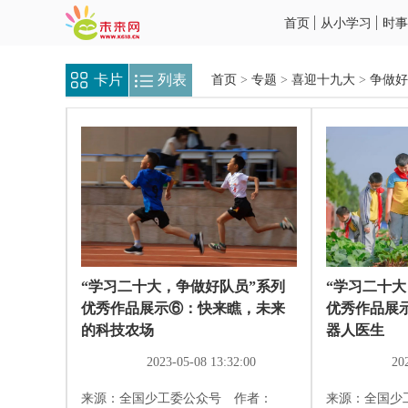
首页
从小学习
时事
卡片
列表
首页
>
专题
>
喜迎十九大
>
争做好
“学习二十大，争做好队员”系列
“学习二十大
优秀作品展示⑥：快来瞧，未来
优秀作品展
的科技农场
器人医生
2023-05-08 13:32:00
20
来源：全国少工委公众号 作者：
来源：全国少